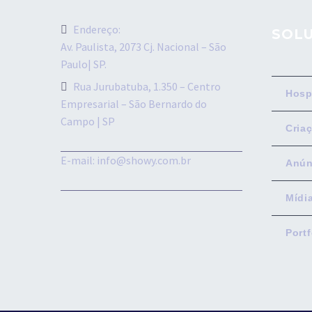
Endereço:
SOL
Av. Paulista, 2073 Cj. Nacional – São
Paulo| SP.
Rua Jurubatuba, 1.350 – Centro
Hosp
Empresarial – São Bernardo do
Campo | SP
Criaç
E-mail: info@showy.com.br
Anún
Mídi
Portf