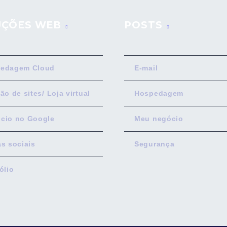
UÇÕES WEB
POSTS
edagem Cloud
E-mail
ão de sites/ Loja virtual
Hospedagem
cio no Google
Meu negócio
as sociais
Segurança
ólio